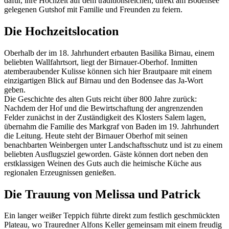
dafür, ihre Hochzeit auf dem traditionsreichen, direkt am Bodensee
gelegenen Gutshof mit Familie und Freunden zu feiern.
Die Hochzeitslocation
Oberhalb der im 18. Jahrhundert erbauten Basilika Birnau, einem
beliebten Wallfahrtsort, liegt der Birnauer-Oberhof. Inmitten
atemberaubender Kulisse können sich hier Brautpaare mit einem
einzigartigen Blick auf Birnau und den Bodensee das Ja-Wort
geben.
Die Geschichte des alten Guts reicht über 800 Jahre zurück:
Nachdem der Hof und die Bewirtschaftung der angrenzenden
Felder zunächst in der Zuständigkeit des Klosters Salem lagen,
übernahm die Familie des Markgraf von Baden im 19. Jahrhundert
die Leitung. Heute steht der Birnauer Oberhof mit seinen
benachbarten Weinbergen unter Landschaftsschutz und ist zu einem
beliebten Ausflugsziel geworden. Gäste können dort neben den
erstklassigen Weinen des Guts auch die heimische Küche aus
regionalen Erzeugnissen genießen.
Die Trauung von Melissa und Patrick
Ein langer weißer Teppich führte direkt zum festlich geschmückten
Plateau, wo Trauredner Alfons Keller gemeinsam mit einem freudig