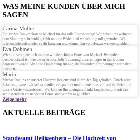
WAS MEINE KUNDEN ÜBER MICH
SAGEN
Carina Müller
Ein großes Dankeschön an Michael für das tolle Fotoshooting! Wir haben uns während
dem Shooting sehr wohl gefühlt und die Bilder sind wahnsinnig toll geworden. Wir
würden jederzeit wieder zu dir kommen und können ihn von Herzen weiterempfehlen!
Eva Dohmen
Wir sind sehr glücklich mit den wunderschönen Fotos von Michael. Besonders
beeindruckend ist, wie die natürliche, tolle Stimmung unseres Tages in den Bildern
dargestellt wurde. Absolute Empfehlung für alle, die besondere Erinnerungen festhalten
möchten.
Mario
Michael hat uns an unserer Hochzeit begleitet und durch den Tag geholfen. Durch seine
Erfahrung waren wir selbst deutlich entspannter und konnten uns voll auf die Feier und
unsere Gäste konzentrieren. Wir können Ihn uneingeschränkt Empfehlen und mit den
schlussendlich entstandenen Fotos sind wir Mega glücklich.
Zeige mehr
AKTUELLE BEITRÄGE
Standesamt Heiligenberg – Die Hochzeit von