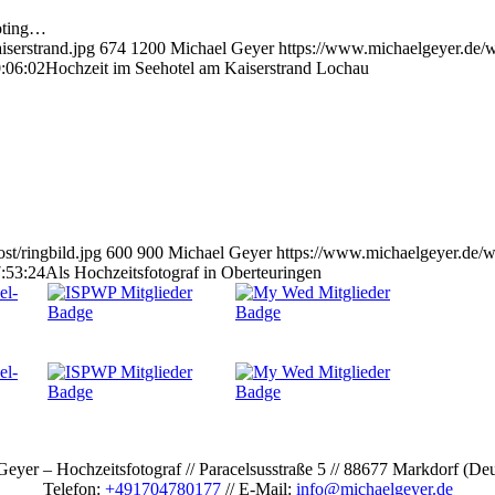
oting…
iserstrand.jpg
674
1200
Michael Geyer
https://www.michaelgeyer.de/w
:06:02
Hochzeit im Seehotel am Kaiserstrand Lochau
t/ringbild.jpg
600
900
Michael Geyer
https://www.michaelgeyer.de/w
:53:24
Als Hochzeitsfotograf in Oberteuringen
eyer – Hochzeitsfotograf // Paracelsusstraße 5 // 88677 Markdorf (De
Telefon:
+491704780177
// E-Mail:
info@michaelgeyer.de